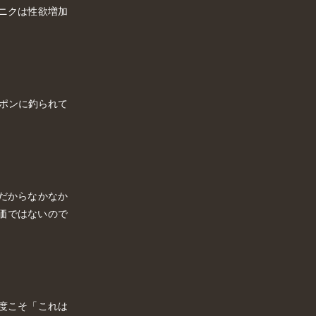
ニクは性欲増加
ーポンに釣られて
だからなかなか
価ではないので
度こそ「これは