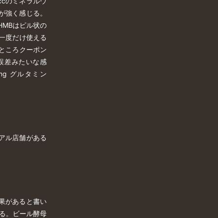
ccのミネラルウ
が強く感じる。
HMBはピル状の
一度だけ使える
のところクーポン
が誤差みたいな感
mg グルタミン
アル店舗がある
果があると書い
る。ビール酵母