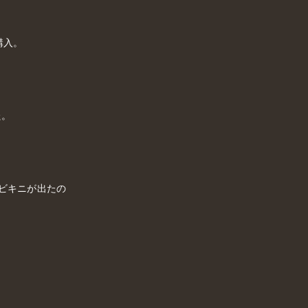
購入。
た。
ビキニが出たの