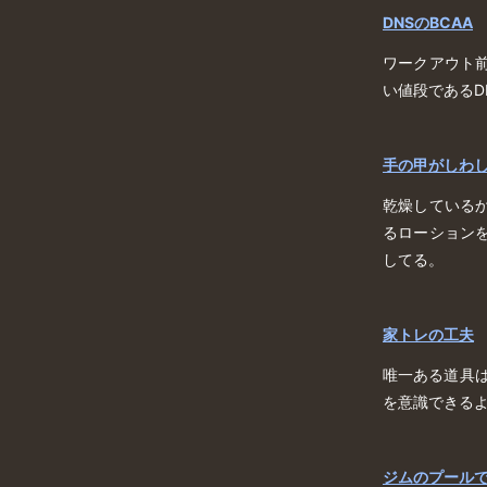
DNSのBCAA
ワークアウト
い値段であるD
手の甲がしわ
乾燥している
るローション
してる。
家トレの工夫
唯一ある道具は
を意識できる
ジムのプールで