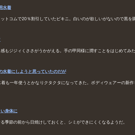
ム用水着
ドットコムで20％割引していたビキニ。白いのが欲しいがないので黒を
ワ
ワ感もジジィくささがうかがえる。手の甲同様に潤すことをはじめてみ
）の水着にしようと思っていたのだが
水着も一年使うとかなりクタクタになってきた。ボディウェアーの新作
。
くい身体に
なる季節の前から日焼けしておくと、シミができにくくなるようだ。