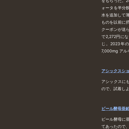
をもらった。2
ォータを半分
水を追加して薄
ものを以前に
クーポンが送ら
で2,272円
じ。2023年
7,000mg ア
アシックスシ
アシックスに
ので、試着し
ビール酵母亜
ビール酵母に
てあったので