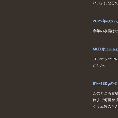
いい」になる
2022年のジ
今年の水着は
MCTオイルを
ココナッツ中
だとか。
91〜130gの
このところ食
れまで何度か摂
グラム数のた