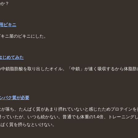
のか？
ム用ビキニ
ビキニ屋のビキニにした。
はじめてみた
の中鎖脂肪酸を取り出したオイル。「中鎖」が速く吸収するから体脂肪
タンパク質が必要
欲が落ち、たんぱく質があまり摂れていないと感じたためプロテインを
っていたが、いつも続かない。普通でも体重の1.4倍、トレーニング
んぱく質を摂らなといけない。