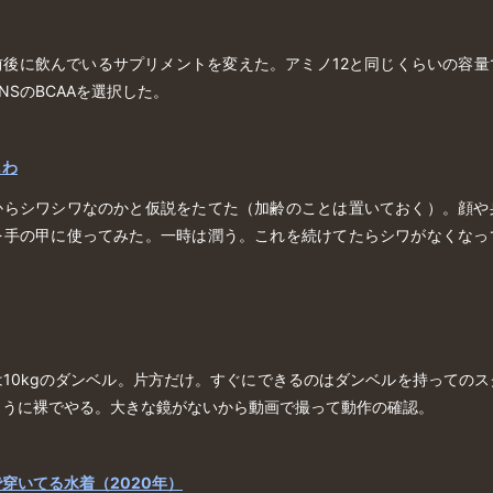
前後に飲んでいるサプリメントを変えた。アミノ12と同じくらいの容量
NSのBCAAを選択した。
しわ
からシワシワなのかと仮説をたてた（加齢のことは置いておく）。顔や
を手の甲に使ってみた。一時は潤う。これを続けてたらシワがなくなっ
10kgのダンベル。片方だけ。すぐにできるのはダンベルを持っての
ように裸でやる。大きな鏡がないから動画で撮って動作の確認。
穿いてる水着（2020年）