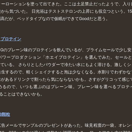
ターローションを塗って出てきた。ここは土足禁止だったようで、入り
から気づいた。 日光浴はテストステロンの上昇にも役立つという。15分
高だが、ベッドタイプなので仮眠ができてGoodだと思う。
イプロテイン
NGのプレーン味のプロテインを飲んでいるが、プライムセールで少し
パワープロダクション「ホエイプロテイン」を選んでみた。セールとは
超えている。 さらりとしたパウダーで冷たい水にもよく溶ける。激しく
発生するので、軽くシェイクすると泡は少なくなる。水割りでわずかな
味があるドリンクで割ったら気にならないかも。さすがグリコって感じで
めるので、いつも選ぶのはプレーン味。プレーン味を選べるプロテ
戻ることはできないかも。
B顆粒
広告メールでサンプルのプレゼントがあった。味見程度の一袋。オレン