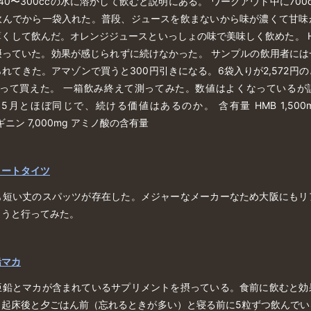
40〜300ccの水に溶かして飲むと説明にある。 ワークアウト中に700
飲んでから一袋入れた。普段、ジュースを飲まないから味が濃くて甘味
くして飲んだ。オレンジジュースといっしょの味で美味しく飲めた。 
摂っていた。効果が感じられずに続けなかった。 サンプルの飲用者には
れてきた。アマゾンで買うと300円引きになる。6袋入りが2,572円
になって買えた。 一箱飲み終えて測ってみた。数値はよくなっている
の5月とほぼ同じで、続ける価値はあるのか。 含有量 HMB 1,500
ルギニン 7,000mg アミノ酸の含有量
ョートタイツ
も短い丈のスパッツが存在した。メジャーなメーカーなため大阪にもリ
ようと行ってみた。
鉛マカ
亜鉛とマカが含まれているサプリメントを摂っている。食前に飲むと効
、起床後と夕ごはん前（忘れるときが多い）と寝る前に5粒ずつ飲んでい