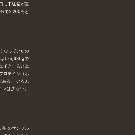
口に下駄箱が置
で2,200円と
安くなっていたの
いえ680gで
シェイクすると上
プロテイン（ホ
ある。 いろん
インは少ない。
ジ味のサンプル