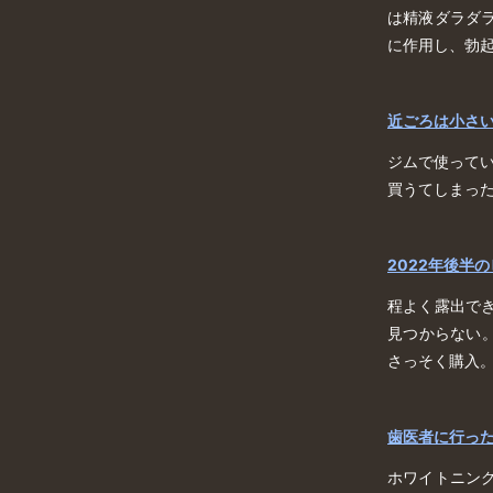
は精液ダラダ
に作用し、勃
近ごろは小さ
ジムで使ってい
買うてしまっ
2022年後半
程よく露出で
見つからない
さっそく購入
歯医者に行っ
ホワイトニン