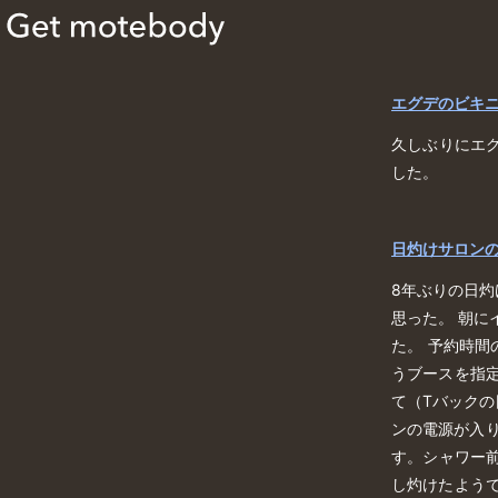
エグデのビキ
久しぶりにエ
した。
日灼けサロン
8年ぶりの日
思った。 朝に
た。 予約時間
うブースを指
て（Tバック
ンの電源が入り
す。シャワー
し灼けたよう