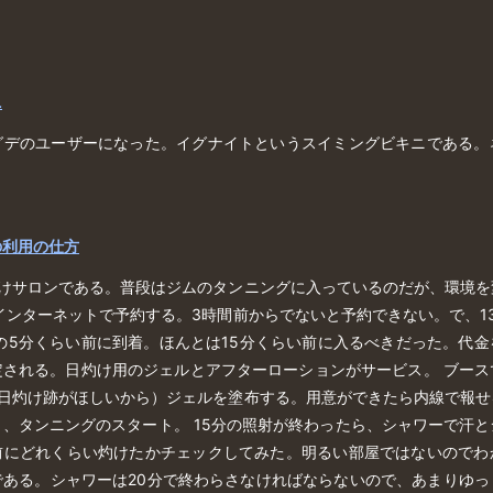
ニ
グデのユーザーになった。イグナイトというスイミングビキニである。
の利用の仕方
灼けサロンである。普段はジムのタンニングに入っているのだが、環境を
インターネットで予約する。3時間前からでないと予約できない。で、13
の5分くらい前に到着。ほんとは15分くらい前に入るべきだった。代
定される。日灼け用のジェルとアフターローションがサービス。 ブース
の日灼け跡がほしいから）ジェルを塗布する。用意ができたら内線で報せ
、タンニングのスタート。 15分の照射が終わったら、シャワーで汗
前にどれくらい灼けたかチェックしてみた。明るい部屋ではないのでわ
である。シャワーは20分で終わらさなければならないので、あまりゆっ