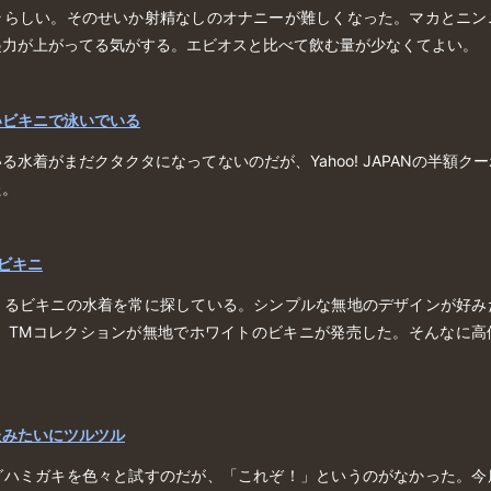
ラらしい。そのせいか射精なしのオナニーが難しくなった。マカとニン
起力が上がってる気がする。エビオスと比べて飲む量が少なくてよい。
いビキニで泳いでいる
る水着がまだクタクタになってないのだが、Yahoo! JAPANの半額ク
た。
のビキニ
きるビキニの水着を常に探している。シンプルな無地のデザインが好み
。 TMコレクションが無地でホワイトのビキニが発売した。そんなに高
。
たみたいにツルツル
グハミガキを色々と試すのだが、「これぞ！」というのがなかった。今