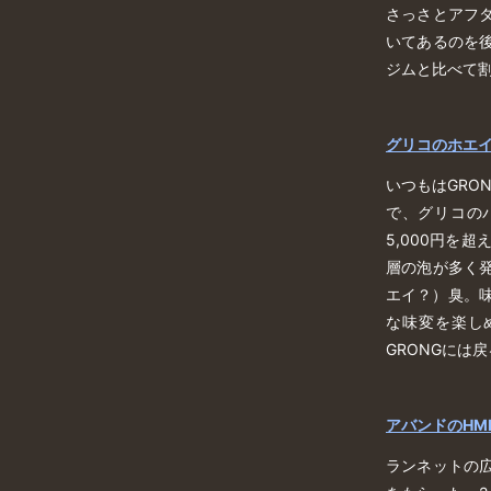
さっさとアフ
いてあるのを後
ジムと比べて割
グリコのホエ
いつもはGRO
で、グリコの
5,000円を
層の泡が多く
エイ？）臭。
な味変を楽し
GRONGには
アバンドのHM
ランネットの