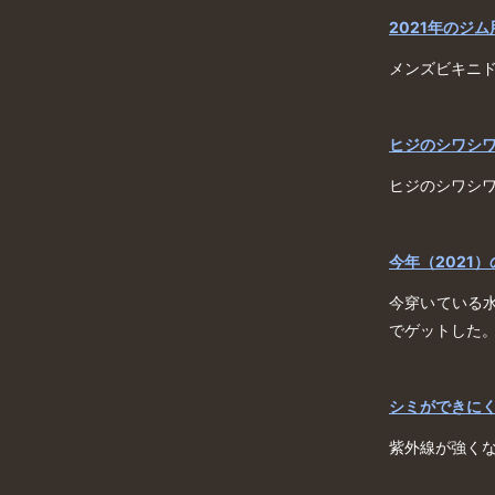
2021年のジ
メンズビキニ
ヒジのシワシ
ヒジのシワシ
今年（2021
今穿いている
でゲットした
シミができに
紫外線が強く